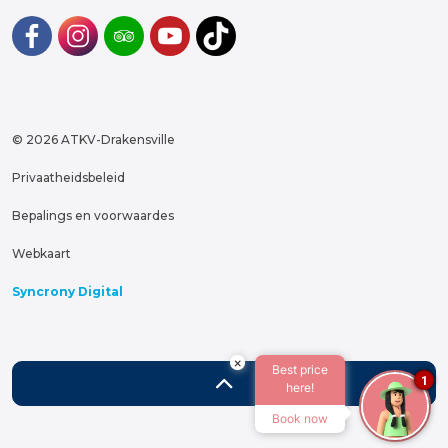
#
#
#
#
https://www.tiktok.com/@atkvd
© 2026 ATKV-Drakensville
Privaatheidsbeleid
Bepalings en voorwaardes
Webkaart
Syncrony Digital
×
Best price
1
here!
Book now