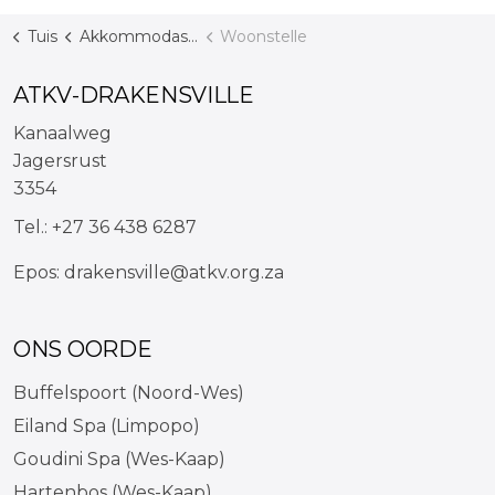
Tuis
Akkommodasie
Woonstelle
ATKV-DRAKENSVILLE
Kanaalweg
Jagersrust
3354
Tel.:
+27 36 438 6287
Epos:
drakensville@atkv.org.za
ONS OORDE
Buffelspoort (Noord-Wes)
Eiland Spa (Limpopo)
Goudini Spa (Wes-Kaap)
Hartenbos (Wes-Kaap)