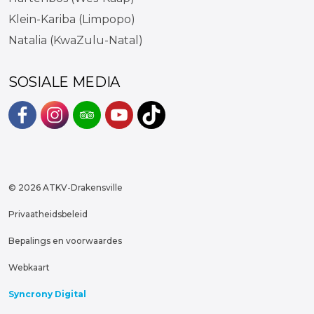
Klein-Kariba (Limpopo)
Natalia (KwaZulu-Natal)
SOSIALE MEDIA
#
#
#
#
https://www.tiktok.com/@atkvd
© 2026 ATKV-Drakensville
Privaatheidsbeleid
Bepalings en voorwaardes
Webkaart
Syncrony Digital