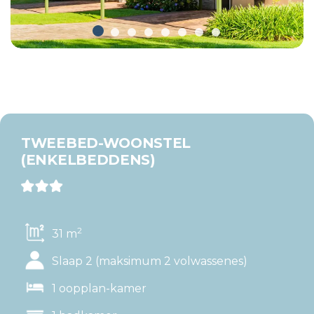
TWEEBED-WOONSTEL
(ENKELBEDDENS)
2
31 m
Slaap 2 (maksimum 2 volwassenes)
1 oopplan-kamer