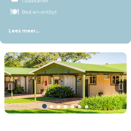
1 badkamer
Bed-en-ontbyt
Lees meer...
Previous
Nex