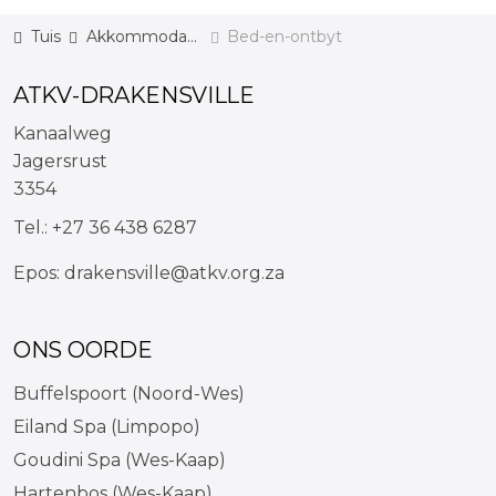
Tuis
Akkommodasie
Bed-en-ontbyt
ATKV-DRAKENSVILLE
Kanaalweg
Jagersrust
3354
Tel.:
+27 36 438 6287
Epos:
drakensville@atkv.org.za
ONS OORDE
Buffelspoort (Noord-Wes)
Eiland Spa (Limpopo)
Goudini Spa (Wes-Kaap)
Hartenbos (Wes-Kaap)