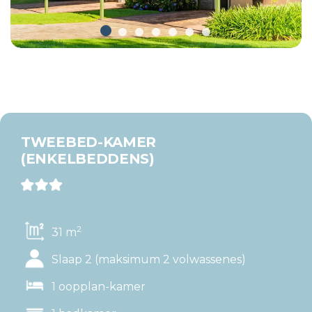
TWEEBED-KAMER
(ENKELBEDDENS)
2
31 m
Slaap 2 (maksimum 2 volwassenes)
1 oopplan-kamer