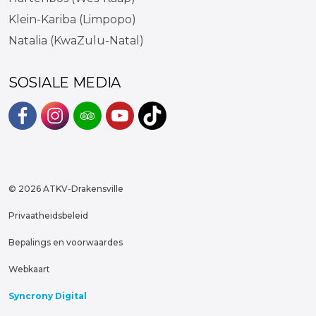
Klein-Kariba (Limpopo)
Natalia (KwaZulu-Natal)
SOSIALE MEDIA
#
#
#
#
https://www.tiktok.com/@atkvd
© 2026 ATKV-Drakensville
Privaatheidsbeleid
Bepalings en voorwaardes
Webkaart
Syncrony Digital