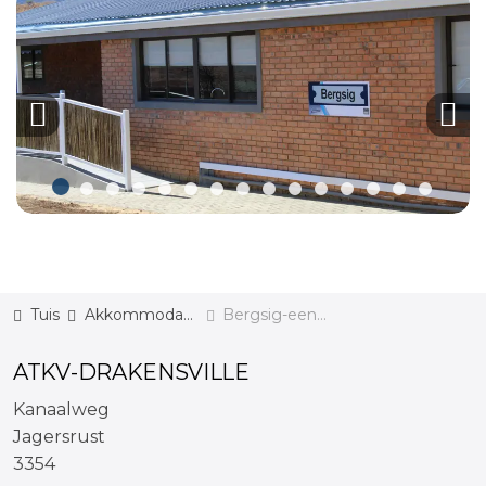
Previous
Nex
Tuis
Akkommodasie
Bergsig-eenhede
ATKV-DRAKENSVILLE
Kanaalweg
Jagersrust
3354